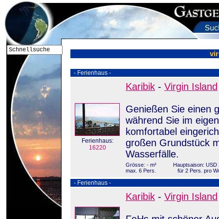
vi
- Ferienhaus -
Karibik
-
Virgin Island
Genießen Sie einen gr
während Sie im eige
komfortabel eingerich
Ferienhaus:
großen Grundstück mi
16220
Wasserfälle.
Grösse: - m²
Hauptsaison: USD 
max. 6 Pers.
für 2 Pers. pro 
- Ferienhaus -
Karibik
-
Virgin Island