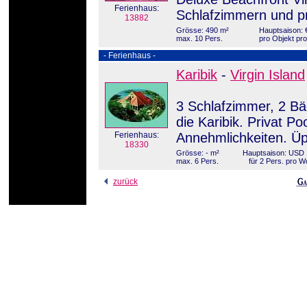
Ferienhaus:
Schlafzimmern und pr
13882
Grösse: 490 m²
Hauptsaison: 
max. 10 Pers.
pro Objekt pr
- Ferienhaus -
Karibik
-
Virgin Island
3 Schlafzimmer, 2 Bäd
die Karibik. Privat Po
Ferienhaus:
Annehmlichkeiten. Üp
18330
Grösse: - m²
Hauptsaison: USD 
max. 6 Pers.
für 2 Pers. pro 
zurück