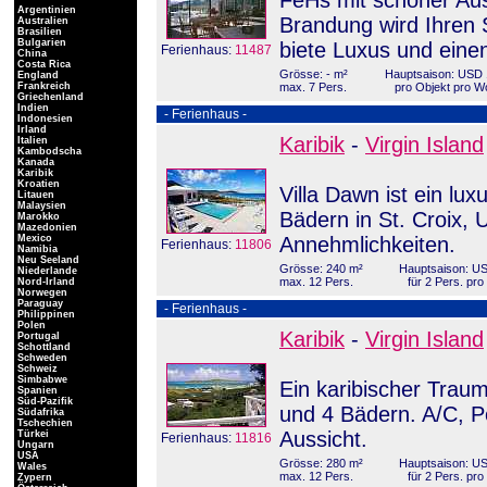
FeHs mit schöner Aus
Argentinien
Brandung wird Ihren 
Australien
Brasilien
Bulgarien
biete Luxus und ein
Ferienhaus:
11487
China
Costa Rica
Grösse: - m²
Hauptsaison: USD 
England
Frankreich
max. 7 Pers.
pro Objekt pro 
Griechenland
Indien
- Ferienhaus -
Indonesien
Irland
Karibik
-
Virgin Island
Italien
Kambodscha
Kanada
Karibik
Kroatien
Villa Dawn ist ein lu
Litauen
Malaysien
Bädern in St. Croix, 
Marokko
Mazedonien
Mexico
Annehmlichkeiten.
Ferienhaus:
11806
Namibia
Neu Seeland
Grösse: 240 m²
Hauptsaison: US
Niederlande
max. 12 Pers.
für 2 Pers. pr
Nord-Irland
Norwegen
Paraguay
- Ferienhaus -
Philippinen
Polen
Karibik
-
Virgin Island
Portugal
Schottland
Schweden
Schweiz
Simbabwe
Ein karibischer Traum
Spanien
Süd-Pazifik
und 4 Bädern. A/C, P
Südafrika
Tschechien
Aussicht.
Türkei
Ferienhaus:
11816
Ungarn
USA
Grösse: 280 m²
Hauptsaison: US
Wales
max. 12 Pers.
für 2 Pers. pr
Zypern