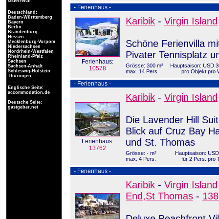
Österreich
- Ferienhaus -
Deutschland:
Baden-Württemberg
Karibik
-
Virgin Island
Bayern
Berlin
Brandenburg
Hessen
Schöne Ferienvilla mi
Mecklenburg-Vorpom
Niedersachsen
Nordrhein-Westfalen
Pivater Tennisplatz 
Rheinland-Pfalz
Ferienhaus:
Sachsen
Grösse: 300 m²
Hauptsaison: USD 3
Sachsen-Anhalt
10578
Schleswig-Holstein
max. 14 Pers.
pro Objekt pro
Thüringen
- Ferienhaus -
Englische Seite:
accommodation.de
Karibik
-
Virgin Island
Deutsche Seite:
gastgeber.net
Die Lavender Hill Sui
Blick auf Cruz Bay H
und St. Thomas
Ferienhaus:
13762
Grösse: - m²
Hauptsaison: USD
max. 4 Pers.
für 2 Pers. pro 
- Ferienhaus -
Karibik
-
Virgin Island
End,St Thomas
-
138
Deluxe Beachfront Vi