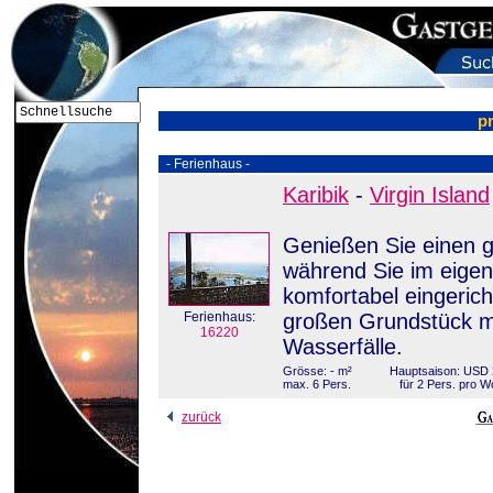
p
- Ferienhaus -
Karibik
-
Virgin Island
Genießen Sie einen gr
während Sie im eige
komfortabel eingerich
Ferienhaus:
großen Grundstück mi
16220
Wasserfälle.
Grösse: - m²
Hauptsaison: USD 
max. 6 Pers.
für 2 Pers. pro 
zurück