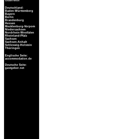
Österreich
Deutschland:
Baden-Württemberg
Bayern
Berlin
Brandenburg
Hessen
Mecklenburg-Vorpom
Niedersachsen
Nordrhein-Westfalen
Rheinland-Pfalz
Sachsen
Sachsen-Anhalt
Schleswig-Holstein
Thüringen
Englische Seite:
accommodation.de
Deutsche Seite:
gastgeber.net