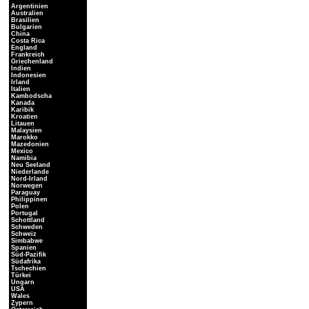
Argentinien
Australien
Brasilien
Bulgarien
China
Costa Rica
England
Frankreich
Griechenland
Indien
Indonesien
Irland
Italien
Kambodscha
Kanada
Karibik
Kroatien
Litauen
Malaysien
Marokko
Mazedonien
Mexico
Namibia
Neu Seeland
Niederlande
Nord-Irland
Norwegen
Paraguay
Philippinen
Polen
Portugal
Schottland
Schweden
Schweiz
Simbabwe
Spanien
Süd-Pazifik
Südafrika
Tschechien
Türkei
Ungarn
USA
Wales
Zypern