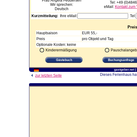
Frau Angela
Feddersen
Tel: +49 (0)484
Wir sprechen:
eMail:
Kontakt zum 
Deutsch
Kurzmitteilung:
Ihre eMail:
Tel:
Prei
Hauptsaison
EUR 55,-
Preis
pro Objekt und Tag
Optionale Kosten: keine
Kinderermäßigung
Pauschalangeb
gastgeber.net
|
Dieses Ferienhaus hat
zur letzten Seite