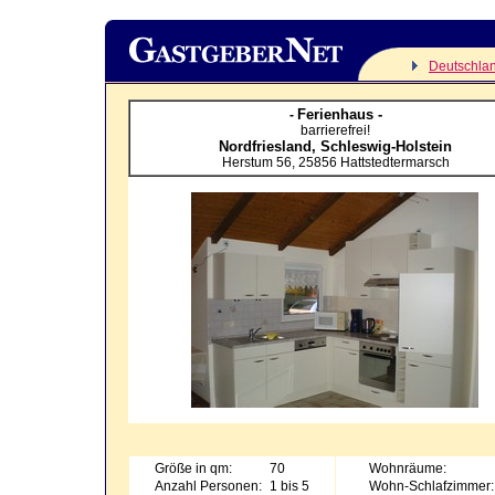
Deutschla
Ferienhaus -
-
barrierefrei!
Nordfriesland,
Schleswig-Holstein
Herstum 56
,
25856
Hattstedtermarsch
Größe in qm:
70
Wohnräume:
Anzahl Personen:
1 bis 5
Wohn-Schlafzimmer: