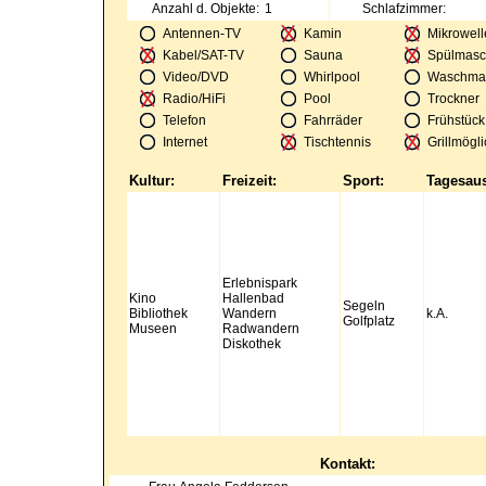
Anzahl d. Objekte:
1
Schlafzimmer:
Antennen-TV
Kamin
Mikrowell
Kabel/SAT-TV
Sauna
Spülmasc
Video/DVD
Whirlpool
Waschma
Radio/HiFi
Pool
Trockner
Telefon
Fahrräder
Frühstück
Internet
Tischtennis
Grillmögli
Kultur:
Freizeit:
Sport:
Tagesaus
Erlebnispark
Kino
Hallenbad
Segeln
Bibliothek
Wandern
k.A.
Golfplatz
Museen
Radwandern
Diskothek
Kontakt: