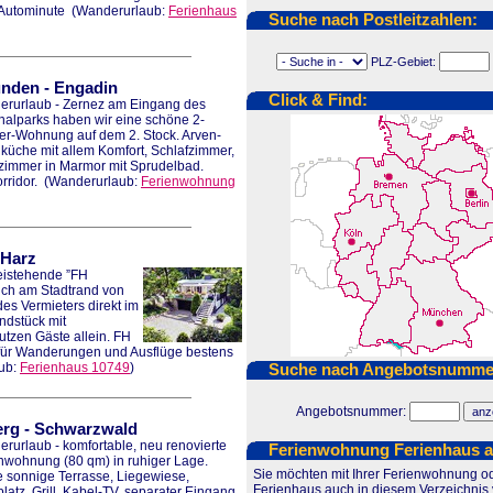
Autominute
(Wanderurlaub:
Ferienhaus
Suche nach Postleitzahlen:
PLZ-Gebiet:
ünden
-
Engadin
Click & Find:
rurlaub - Zernez am Eingang des
nalparks haben wir eine schöne 2-
r-Wohnung auf dem 2. Stock. Arven-
üche mit allem Komfort, Schlafzimmer,
immer in Marmor mit Sprudelbad.
rridor.
(Wanderurlaub:
Ferienwohnung
Harz
eistehende ”FH
sich am Stadtrand von
s Vermieters direkt im
ndstück mit
utzen Gäste allein. FH
 für Wanderungen und Ausflüge bestens
ub:
Ferienhaus 10749
)
Suche nach Angebotsnumme
Angebotsnummer:
erg
-
Schwarzwald
rurlaub - komfortable, neu renovierte
Ferienwohnung Ferienhaus 
nwohnung (80 qm) in ruhiger Lage.
Sie möchten mit Ihrer Ferienwohnung o
 sonnige Terrasse, Liegewiese,
Ferienhaus auch in diesem Verzeichnis 
platz, Grill, Kabel-TV, separater Eingang,