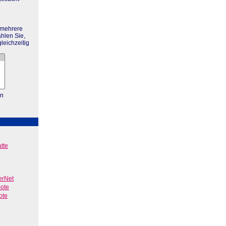
 mehrere
hlen Sie,
leichzeitig
en
tte
erNet
bote
ote