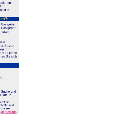
mationen,
kt zur
jekt in
nen?:
n Gastgeber
 Gastgeber-
rivaten
Geld
er. Setzen
page zum
nt für jeden
en Sie sich
00
r Suche und
 Urlaub.
etzt die
chäfts- und
. Unsere
Impressum
m
)