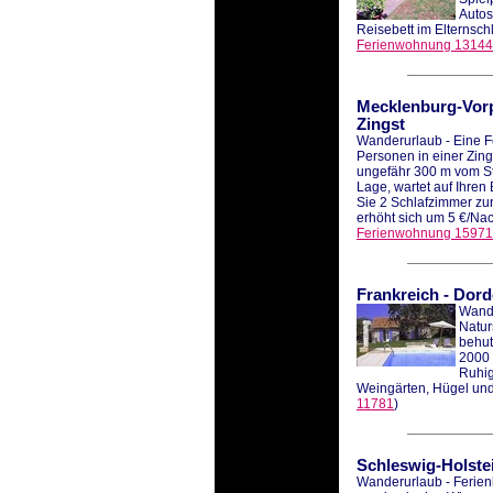
Autos
Reisebett im Elternschl
Ferienwohnung 13144
Mecklenburg-Vo
Zingst
Wanderurlaub - Eine F
Personen in einer Zin
ungefähr 300 m vom Str
Lage, wartet auf Ihren
Sie 2 Schlafzimmer zur
erhöht sich um 5 €/Nach
Ferienwohnung 15971
Frankreich
-
Dord
Wande
Natur
behut
2000 
Ruhig
Weingärten, Hügel und
11781
)
Schleswig-Holste
Wanderurlaub - Ferien