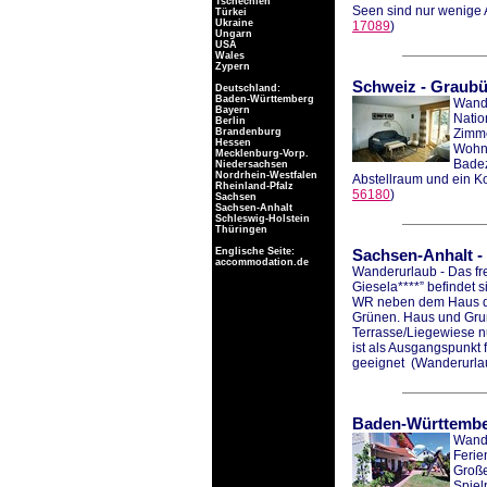
Tschechien
Seen sind nur wenige 
Türkei
Ukraine
17089
)
Ungarn
USA
Wales
Zypern
Schweiz
-
Graub
Deutschland:
Baden-Württemberg
Wande
Bayern
Natio
Berlin
Brandenburg
Zimme
Hessen
Wohnk
Mecklenburg-Vorp.
Badez
Niedersachsen
Nordrhein-Westfalen
Abstellraum und ein Ko
Rheinland-Pfalz
56180
)
Sachsen
Sachsen-Anhalt
Schleswig-Holstein
Thüringen
Englische Seite:
Sachsen-Anhalt
-
accommodation.de
Wanderurlaub - Das fr
Giesela****” befindet 
WR neben dem Haus de
Grünen. Haus und Gru
Terrasse/Liegewiese n
ist als Ausgangspunkt
geeignet
(Wanderurla
Baden-Württemb
Wande
Ferie
Große
Spiel