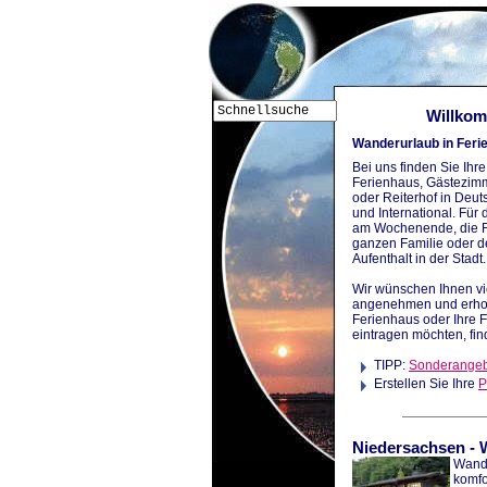
Willkom
Wanderurlaub in Fer
Bei uns finden Sie Ih
Ferienhaus, Gästezim
oder Reiterhof in Deu
und International. Für
am Wochenende, die Fe
ganzen Familie oder d
Aufenthalt in der Stadt.
Wir wünschen Ihnen vi
angenehmen und erhol
Ferienhaus oder Ihre 
eintragen möchten, fin
TIPP:
Sonderange
Erstellen Sie Ihre
P
Niedersachsen
-
Wande
komfo