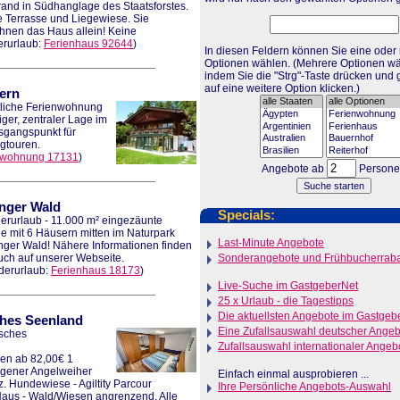
and in Südhanglage des Staatsforstes.
 Terrasse und Liegewiese. Sie
nen das Haus allein! Keine
rurlaub:
Ferienhaus 92644
)
In diesen Feldern können Sie eine oder
Optionen wählen. (Mehrere Optionen wä
indem Sie die "Strg"-Taste drücken und g
auf eine weitere Option klicken.)
ern
liche Ferienwohnung
iger, zentraler Lage im
usgangspunkt für
gtouren.
nwohnung 17131
)
Angebote ab
Person
nger Wald
Specials:
rurlaub - 11.000 m² eingezäunte
e mit 6 Häusern mitten im Naturpark
Last-Minute Angebote
nger Wald! Nähere Informationen finden
uch auf unserer Webseite.
Sonderangebote und Frühbucherraba
derurlaub:
Ferienhaus 18173
)
Live-Suche im GastgeberNet
25 x Urlaub - die Tagestipps
Die aktuellsten Angebote im Gastgeb
ches Seenland
Eine Zufallsauswahl deutscher Ange
isches
Zufallsauswahl internationaler Angeb
en ab 82,00€ 1
igener Angelweiher
Einfach einmal ausprobieren ...
. Hundewiese - Agiltity Parcour
Ihre Persönliche Angebots-Auswahl
Haus - Wald/Wiesen angrenzend. Alle