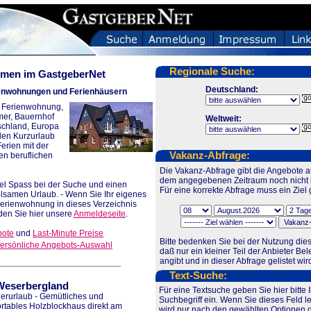
Regionale Suche:
men im GastgeberNet
Deutschland:
ienwohnungen und Ferienhäusern
re Ferienwohnung,
mer, Bauernhof
Weltweit:
tschland, Europa
 den Kurzurlaub
rien mit der
Vakanz-Abfrage:
en beruflichen
Die Vakanz-Abfrage gibt die Angebote au
dem angegebenen Zeitraum noch nicht b
el Spass bei der Suche und einen
Für eine korrekte Abfrage muss ein Ziel 
samen Urlaub. - Wenn Sie Ihr eigenes
Ferienwohnung in dieses Verzeichnis
den Sie hier unsere
Anmeldeseite
.
bote
und
Last-Minute Preise
Bitte bedenken Sie bei der Nutzung dies
ersönliche Angebots-Auswahl
daß nur ein kleiner Teil der Anbieter Be
angibt und in dieser Abfrage gelistet wir
Text-Suche:
Weserbergland
Für eine Textsuche geben Sie hier bitte 
rurlaub - Gemütliches und
Suchbegriff ein. Wenn Sie dieses Feld l
rtables Holzblockhaus direkt am
wird nur nach den gewählten Optionen 