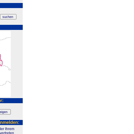
r:
anmelden:
der Ihrem
vertreten