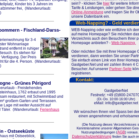
sein? - klicken Sie
hier
für weitere Infor
tellplatz, Kinder bis 3 Jahren im
Tarife & Leistungen, oder gehen Sie dire
afzimmer frei,
(Wanderurlaub:
Online-Anmeldung
und tragen Sie Ihr Ob
)
unsere Datenbank ein.
Web-Napping? - Geld verdie
rpommern
-
Fischland-Darss-
WEB-Napping oder wie entführe ich de
auf meine Homepage? Sie möchten das
Verzeichnis auch den Besuchern Ihrer p
erienwohnung für 3-4
Homepage anbieten? -
Web-Napping.
gster Wohnanlage
and entfernt in ruhiger
Oder möchten Sie mit Ihrer Homepage 
 Besuch. Es stehen für
verdienen, dann werden Sie unser Partn
 Verfügung. Der Preis
Sie einfach einen Link von Ihrer Home
t für die 4. Person.
(Wanderurlaub:
Gastgeber.Net und wir zahlen Ihnen 4 Ce
)
Besucher. Auf unserer
Partner-Seite
könn
registrieren.
Kontakt:
ogne
-
Grünes Périgord
rurlaub - Freistehendes
GastgeberNet
steinhaus, 1762 erbaut und 1995
Festnetz: +49 (0)800-24707
sam restauriert, mit Schwimmbad und
(Di.-Do. 10:00-16:00 Uhr)
m² großem Garten und Terrassen.
eMail: info@gastgeber.net
e Lage mit weiter Aussicht auf
 Täler.
(Wanderurlaub:
Ferienhaus
Wir wünschen Ihnen viel Spass bei de
einen angenehmen und erholsamen
(Die Nutzung dieses Verzeichnisses s
Kenntnisnahme unserer Allgemeinen Ges
in
-
Ostseeküste
AGB
Nutzungsbedingungen (
) voraus
haus mit Ostseeblick,
Datenschutzerklährung
finden Sie auch i