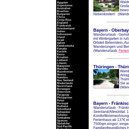
Waldr
Ägypten
Argentinien
Große
Australien
bewoh
Brasilien
Nebenkosten!
(Wande
Bulgarien
China
Costa Rica
England
Frankreich
Griechenland
Bayern
-
Oberbay
Indien
Wanderurlaub - Gemüt
Indonesien
Irland
mit Wintergarten in ruh
Israel
Ortsteil Birkenstein, A
Italien
Kambodscha
Wanderungen und Ber
Kanada
(Wanderurlaub:
Ferie
Karibik
Kenia
Kroatien
Lettland
Litauen
Malaysien
Thüringen
-
Thüri
Marokko
Wande
Mazedonien
Mexico
Anlag
Namibia
Thüri
Neu Seeland
Sie a
Niederlande
Nord-Irland
(Wan
Norwegen
Österreich
Paraguay
Philippinen
Polen
Bayern
-
Fränkis
Portugal
Rußland
Wanderurlaub - Fränk
Schottland
Seenland/Altmühltal. 1
Schweden
Schweiz
Komfortferienwohnung
Simbabwe
Ferienhaus-ab 137€ e
Spanien
7500qm eingez. eingez
Südafrika
Süd-Pazifik
Familienfreundliches 