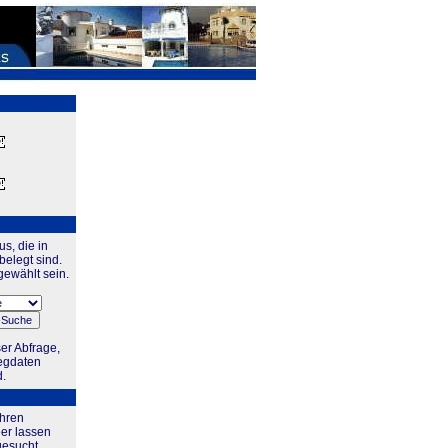
s, die in
elegt sind.
gewählt sein.
er Abfrage,
legdaten
d.
Ihren
eer lassen
gesucht