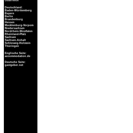
Österreich
Deutschland:
Baden-Württemberg
Bayern
Berlin
Brandenburg
Hessen
Mecklenburg-Vorpom
Niedersachsen
Nordrhein-Westfalen
Rheinland-Pfalz
Sachsen
Sachsen-Anhalt
Schleswig-Holstein
Thüringen
Englische Seite:
accommodation.de
Deutsche Seite:
gastgeber.net