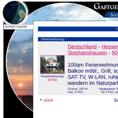
- Ferienwohnung -
Deutschland
-
Hesse
Stephanshausen
-
90
100qm Ferienwohnung 
Balkon möbl., Grill, 
SAT-TV, W-LAN, ruhi
Ferienwohnung:
90796
wandern im Naturpar
Grösse: 100 m²
Hauptsaison: €
max. 6 Pers.
für 2 Pers. p
zurück