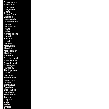
Argentinien
Australien
Brasilien
Bulgarien
China
Costa Rica
England
Frankreich
Griechenland
Indien
Indonesien
Irland
Italien
Kambodscha
Kanada
Karibik
Kroatien
Litauen
Malaysien
Marokko
Mazedonien
Mexico
Namibia
Neu Seeland
Niederlande
Nord-Irland
Norwegen
Paraguay
Philippinen
Polen
Portugal
Schottland
Schweden
Schweiz
Simbabwe
Spanien
Süd-Pazifik
Südafrika
Tschechien
Türkei
Ungarn
USA
Wales
Zypern