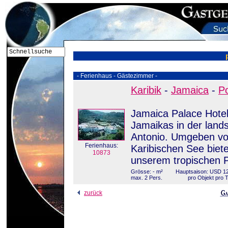
- Ferienhaus - Gästezimmer -
Karibik
-
Jamaica
-
Po
Jamaica Palace Hotel
Jamaikas in der land
Antonio. Umgeben vo
Ferienhaus:
Karibischen See biet
10873
unserem tropischen 
Grösse: - m²
Hauptsaison: USD 12
max. 2 Pers.
pro Objekt pro 
zurück