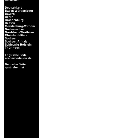
Österreich
Deutschland:
Baden-Württemberg
Bayern
Berlin
Brandenburg
Hessen
Mecklenburg-Vorpom
Niedersachsen
Nordrhein-Westfalen
Rheinland-Pfalz
Sachsen
Sachsen-Anhalt
Schleswig-Holstein
Thüringen
Englische Seite:
accommodation.de
Deutsche Seite:
gastgeber.net