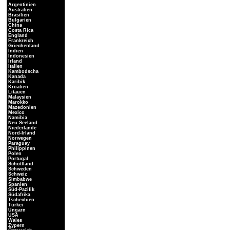
Argentinien
Australien
Brasilien
Bulgarien
China
Costa Rica
England
Frankreich
Griechenland
Indien
Indonesien
Irland
Italien
Kambodscha
Kanada
Karibik
Kroatien
Litauen
Malaysien
Marokko
Mazedonien
Mexico
Namibia
Neu Seeland
Niederlande
Nord-Irland
Norwegen
Paraguay
Philippinen
Polen
Portugal
Schottland
Schweden
Schweiz
Simbabwe
Spanien
Süd-Pazifik
Südafrika
Tschechien
Türkei
Ungarn
USA
Wales
Zypern