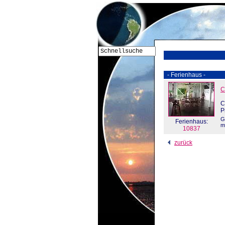
- Ferienhaus -
C
C
P
G
Ferienhaus:
m
10837
zurück