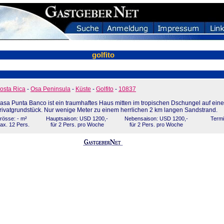
golfito
osta Rica
-
Osa Peninsula
-
Küste
-
Golfito
-
10837
asa Punta Banco ist ein traumhaftes Haus mitten im tropischen Dschungel auf ei
rivatgrundstück. Nur wenige Meter zu einem herrlichen 2 km langen Sandstrand.
rösse: - m²
Hauptsaison: USD 1200,-
Nebensaison: USD 1200,-
Termi
ax. 12 Pers.
für 2 Pers. pro Woche
für 2 Pers. pro Woche