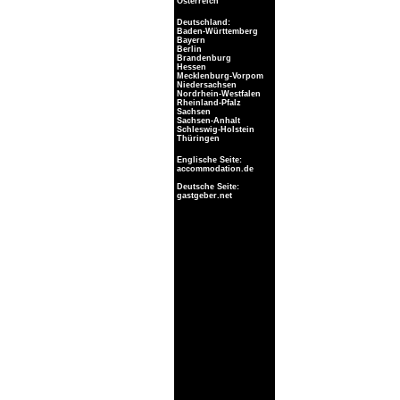
Österreich
Deutschland:
Baden-Württemberg
Bayern
Berlin
Brandenburg
Hessen
Mecklenburg-Vorpom
Niedersachsen
Nordrhein-Westfalen
Rheinland-Pfalz
Sachsen
Sachsen-Anhalt
Schleswig-Holstein
Thüringen
Englische Seite:
accommodation.de
Deutsche Seite:
gastgeber.net