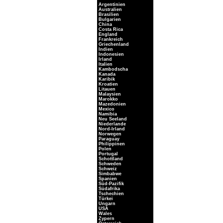
Argentinien
Australien
Brasilien
Bulgarien
China
Costa Rica
England
Frankreich
Griechenland
Indien
Indonesien
Irland
Italien
Kambodscha
Kanada
Karibik
Kroatien
Litauen
Malaysien
Marokko
Mazedonien
Mexico
Namibia
Neu Seeland
Niederlande
Nord-Irland
Norwegen
Paraguay
Philippinen
Polen
Portugal
Schottland
Schweden
Schweiz
Simbabwe
Spanien
Süd-Pazifik
Südafrika
Tschechien
Türkei
Ungarn
USA
Wales
Zypern