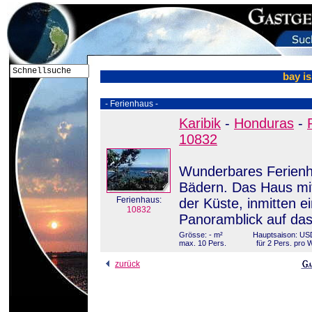
bay is
- Ferienhaus -
Karibik
-
Honduras
-
10832
Wunderbares Ferienh
Bädern. Das Haus mit
Ferienhaus:
der Küste, inmitten e
10832
Panoramblick auf da
Grösse: - m²
Hauptsaison: US
max. 10 Pers.
für 2 Pers. pro
zurück