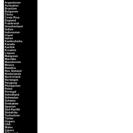
Argentinien
Australien
Brasilien
Bulgarien
China
Costa Rica
England
Frankreich
Griechenland
Indien
Indonesien
Irland
Italien
Kambodscha
Kanada
Karibik
Kroatien
Litauen
Malaysien
Marokko
Mazedonien
Mexico
Namibia
Neu Seeland
Niederlande
Nord-Irland
Norwegen
Paraguay
Philippinen
Polen
Portugal
Schottland
Schweden
Schweiz
Simbabwe
Spanien
Süd-Pazifik
Südafrika
Tschechien
Türkei
Ungarn
USA
Wales
Zypern