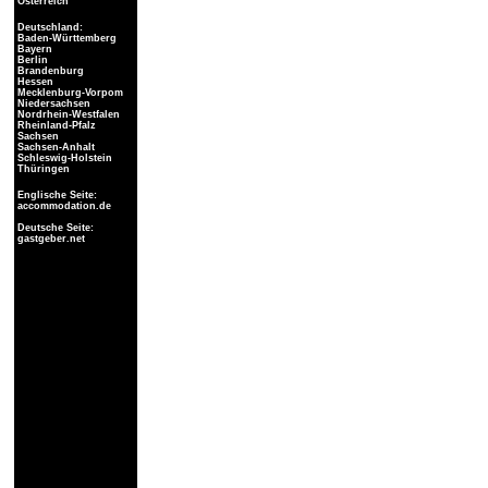
Österreich
Deutschland:
Baden-Württemberg
Bayern
Berlin
Brandenburg
Hessen
Mecklenburg-Vorpom
Niedersachsen
Nordrhein-Westfalen
Rheinland-Pfalz
Sachsen
Sachsen-Anhalt
Schleswig-Holstein
Thüringen
Englische Seite:
accommodation.de
Deutsche Seite:
gastgeber.net