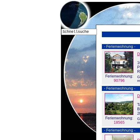
- Ferienwohnung -
D
1
P
R
Ferienwohnung:
G
90796
m
- Ferienwohnung -
D
T
B
2
Ferienwohnung:
G
18565
m
- Ferienwohnung -