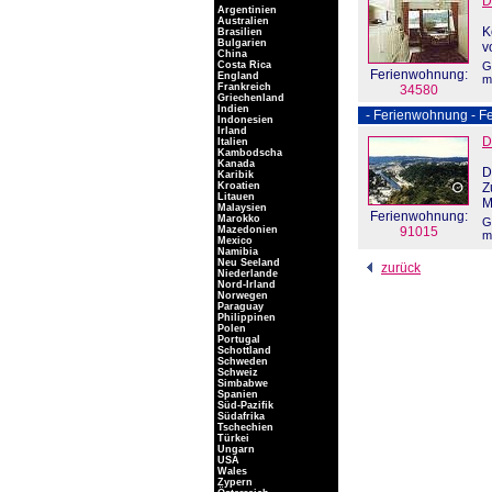
D
Argentinien
Australien
K
Brasilien
Bulgarien
v
China
Costa Rica
G
Ferienwohnung:
England
m
Frankreich
34580
Griechenland
Indien
- Ferienwohnung - Fe
Indonesien
Irland
D
Italien
Kambodscha
Kanada
D
Karibik
Kroatien
Z
Litauen
M
Malaysien
Ferienwohnung:
Marokko
G
Mazedonien
91015
m
Mexico
Namibia
Neu Seeland
zurück
Niederlande
Nord-Irland
Norwegen
Paraguay
Philippinen
Polen
Portugal
Schottland
Schweden
Schweiz
Simbabwe
Spanien
Süd-Pazifik
Südafrika
Tschechien
Türkei
Ungarn
USA
Wales
Zypern