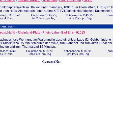
eutschland
-
Rheinland-Pfalz
-
Mittelrhein
-
Bad Hönningen
-
34580
omfortappartments mit Balkon und Rheinblick, 100m zum Thermalbad, Aufzug im H
or dem Haus. Alle Appartements haben SAT-TV,komplett eingerichtete Küchenzeile
rösse: 22-67 m²
Hauptsaison: € 45-75,-
Nebensaison: € 45-75,-
Termi
ax. 4 Pers.
für 2 Pers. pro Tag
für 2 Pers. pro Tag
rienhaus -
eutschland
-
Rheinland-Pfalz
-
Rhein-Lahn
-
Bad Ems
-
91015
achgeschoss-Wohnung am Waldrand in absolut ruhiger Lage (für Gehbehinderte ni
ur Kurklinik ca. 15 Minuten durch den Wald, zum Bahnhof und zum alten Kurviertel 
inuten und zum Thermalbad 15 Minuten.
rösse: 56 m²
Hauptsaison: € 18-20,-
Nebensaison: € 18-20,-
Termi
ax. 3 Pers.
pro Pers. pro Tag
pro Pers. pro Tag