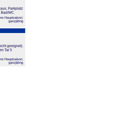
aus, Parkplatz
, Bad/WC.
ne Hauptsaison:
ganzjährig
cht geeignet).
im Tal 5
ne Hauptsaison:
ganzjährig