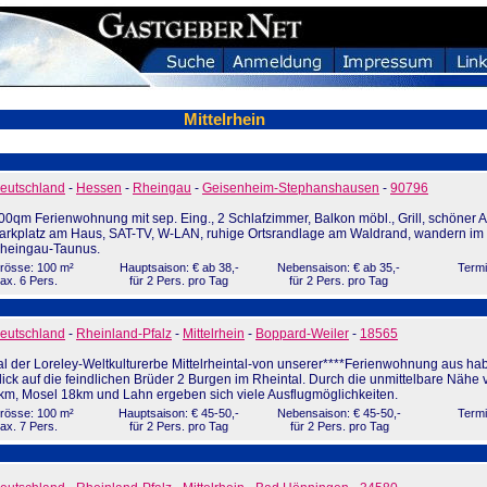
Mittelrhein
eutschland
-
Hessen
-
Rheingau
-
Geisenheim-Stephanshausen
-
90796
00qm Ferienwohnung mit sep. Eing., 2 Schlafzimmer, Balkon möbl., Grill, schöner A
arkplatz am Haus, SAT-TV, W-LAN, ruhige Ortsrandlage am Waldrand, wandern im
heingau-Taunus.
rösse: 100 m²
Hauptsaison: € ab 38,-
Nebensaison: € ab 35,-
Termi
ax. 6 Pers.
für 2 Pers. pro Tag
für 2 Pers. pro Tag
eutschland
-
Rheinland-Pfalz
-
Mittelrhein
-
Boppard-Weiler
-
18565
al der Loreley-Weltkulturerbe Mittelrheintal-von unserer****Ferienwohnung aus hab
lick auf die feindlichen Brüder 2 Burgen im Rheintal. Durch die unmittelbare Nähe
km, Mosel 18km und Lahn ergeben sich viele Ausflugmöglichkeiten.
rösse: 100 m²
Hauptsaison: € 45-50,-
Nebensaison: € 45-50,-
Termi
ax. 7 Pers.
für 2 Pers. pro Tag
für 2 Pers. pro Tag