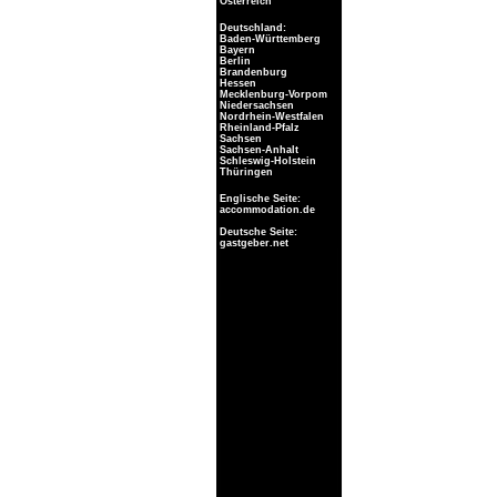
Österreich
Deutschland:
Baden-Württemberg
Bayern
Berlin
Brandenburg
Hessen
Mecklenburg-Vorpom
Niedersachsen
Nordrhein-Westfalen
Rheinland-Pfalz
Sachsen
Sachsen-Anhalt
Schleswig-Holstein
Thüringen
Englische Seite:
accommodation.de
Deutsche Seite:
gastgeber.net