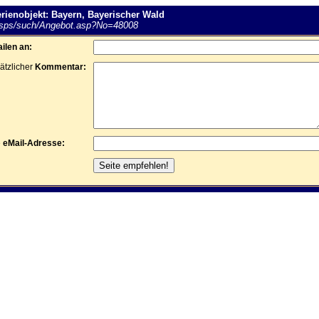
rienobjekt: Bayern, Bayerischer Wald
asps/such/Angebot.asp?No=48008
ilen an:
ätzlicher
Kommentar:
e
eMail-Adresse: