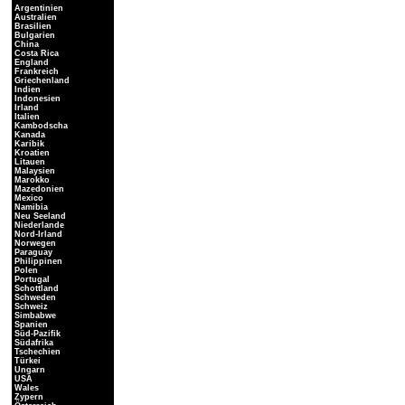
Argentinien
Australien
Brasilien
Bulgarien
China
Costa Rica
England
Frankreich
Griechenland
Indien
Indonesien
Irland
Italien
Kambodscha
Kanada
Karibik
Kroatien
Litauen
Malaysien
Marokko
Mazedonien
Mexico
Namibia
Neu Seeland
Niederlande
Nord-Irland
Norwegen
Paraguay
Philippinen
Polen
Portugal
Schottland
Schweden
Schweiz
Simbabwe
Spanien
Süd-Pazifik
Südafrika
Tschechien
Türkei
Ungarn
USA
Wales
Zypern