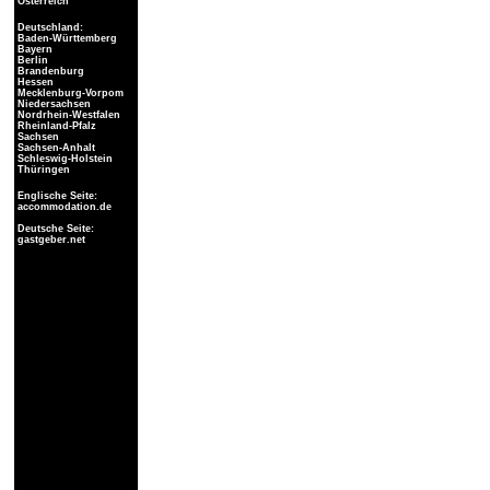
Österreich
Deutschland:
Baden-Württemberg
Bayern
Berlin
Brandenburg
Hessen
Mecklenburg-Vorpom
Niedersachsen
Nordrhein-Westfalen
Rheinland-Pfalz
Sachsen
Sachsen-Anhalt
Schleswig-Holstein
Thüringen
Englische Seite:
accommodation.de
Deutsche Seite:
gastgeber.net