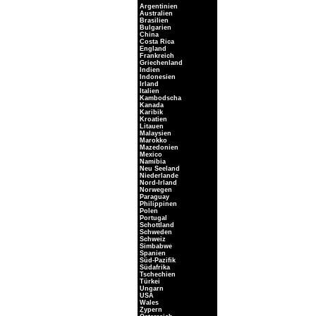
Argentinien
Australien
Brasilien
Bulgarien
China
Costa Rica
England
Frankreich
Griechenland
Indien
Indonesien
Irland
Italien
Kambodscha
Kanada
Karibik
Kroatien
Litauen
Malaysien
Marokko
Mazedonien
Mexico
Namibia
Neu Seeland
Niederlande
Nord-Irland
Norwegen
Paraguay
Philippinen
Polen
Portugal
Schottland
Schweden
Schweiz
Simbabwe
Spanien
Süd-Pazifik
Südafrika
Tschechien
Türkei
Ungarn
USA
Wales
Zypern