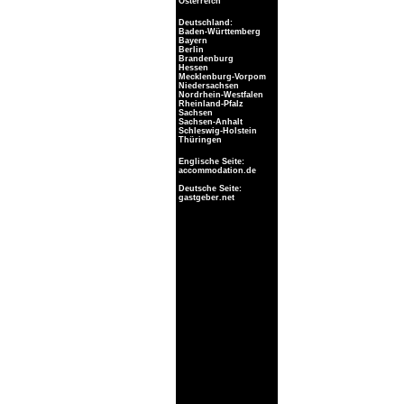
Österreich
Deutschland:
Baden-Württemberg
Bayern
Berlin
Brandenburg
Hessen
Mecklenburg-Vorpom
Niedersachsen
Nordrhein-Westfalen
Rheinland-Pfalz
Sachsen
Sachsen-Anhalt
Schleswig-Holstein
Thüringen
Englische Seite:
accommodation.de
Deutsche Seite:
gastgeber.net